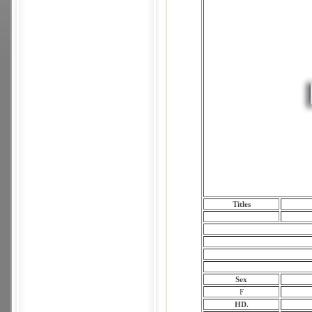
Titles
Sex
F
HD.