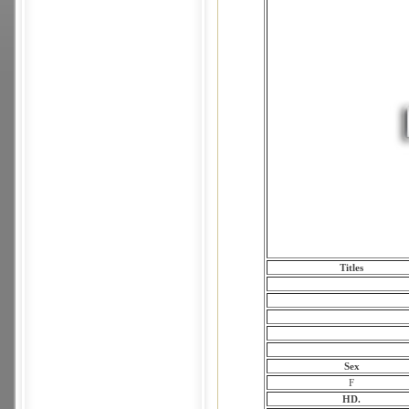
Titles
Sex
F
HD.