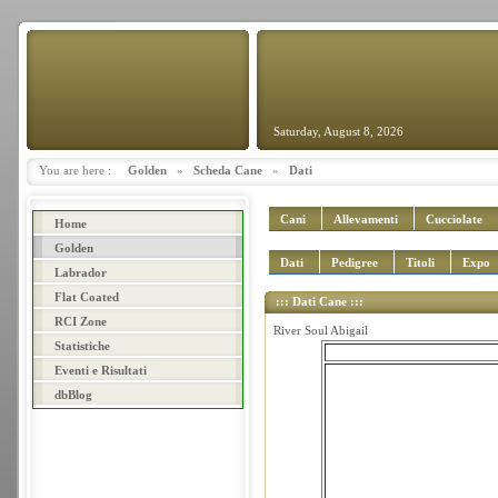
Saturday, August 8, 2026
You are here :
Golden
»
Scheda Cane
»
Dati
Cani
Allevamenti
Cucciolate
Home
Golden
Dati
Pedigree
Titoli
Expo
Labrador
Flat Coated
::: Dati Cane :::
RCI Zone
River Soul Abigail
Statistiche
Eventi e Risultati
dbBlog