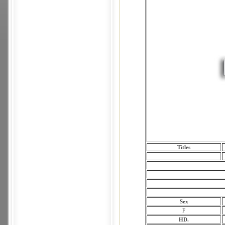
Titles
Sex
F
HD.