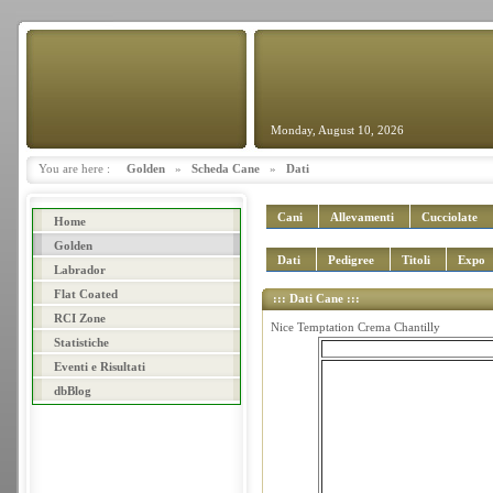
Monday, August 10, 2026
You are here :
Golden
»
Scheda Cane
»
Dati
Cani
Allevamenti
Cucciolate
Home
Golden
Dati
Pedigree
Titoli
Expo
Labrador
Flat Coated
::: Dati Cane :::
RCI Zone
Nice Temptation Crema Chantilly
Statistiche
Eventi e Risultati
dbBlog