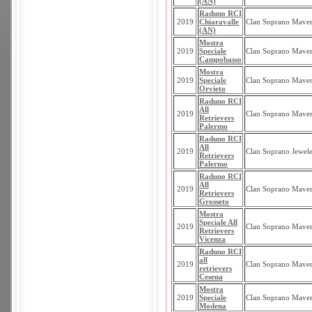
(AN)
Raduno RCI
2019
Chiaravalle
Clan Soprano Maver
(AN)
Mostra
2019
Speciale
Clan Soprano Maver
Campobasso
Mostra
2019
Speciale
Clan Soprano Maver
Orvieto
Raduno RCI
All
2019
Clan Soprano Maver
Retrievers
Palermo
Raduno RCI
All
2019
Clan Soprano Jewel
Retrievers
Palermo
Raduno RCI
All
2019
Clan Soprano Maver
Retrievers
Grosseto
Mostra
Speciale All
2019
Clan Soprano Maver
Retrievers
Vicenza
Raduno RCI
all
2019
Clan Soprano Maver
retrievers
Cesena
Mostra
2019
Speciale
Clan Soprano Maver
Modena