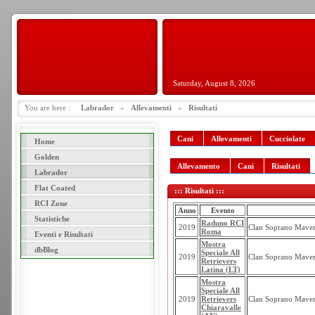
Saturday, August 8, 2026
You are here :
Labrador
»
Allevamenti
»
Risultati
Cani
Allevamenti
Cucciolate
Home
Golden
Allevamento
Cani
Risultati
Labrador
Flat Coated
::: Risultati :::
RCI Zone
Anno
Evento
Statistiche
Raduno RCI
2019
Clan Soprano Maver
Roma
Eventi e Risultati
Mostra
dbBlog
Speciale All
2019
Clan Soprano Maver
Retrievers
Latina (LT)
Mostra
Speciale All
2019
Retrievers
Clan Soprano Maver
Chiaravalle