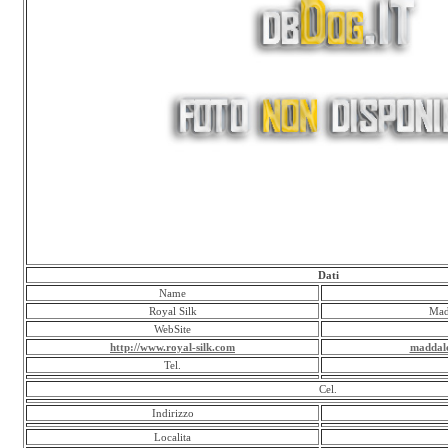
Dati
Name
Royal Silk
Mad
WebSite
http://www.royal-silk.com
maddale
Tel.
Cel.
Indirizzo
Localita