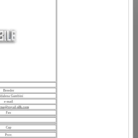
Breeder
dalena Gambini
e-mail
na@royal-silk.com
Fax
Cap
Prov.