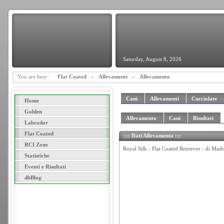
Saturday, August 8, 2026
You are here :
Flat Coated
»
Allevamenti
»
Allevamento
Cani
Allevamenti
Cucciolate
Home
Golden
Allevamento
Cani
Risultati
Labrador
Flat Coated
::: Dati Allevamento :::
RCI Zone
Royal Silk - Flat Coated Retriever - di Ma
Statistiche
Eventi e Risultati
dbBlog