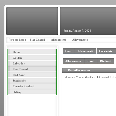
Friday, August 7, 2026
You are here :
Flat Coated
»
Allevamenti
»
Allevamento
Cani
Allevamenti
Cucciolate
Home
Golden
Allevamento
Cani
Risultati
Labrador
Flat Coated
::: Dati Allevamento :::
RCI Zone
Sihvonen Minna Maritta - Flat Coated Retrie
Statistiche
Eventi e Risultati
dbBlog