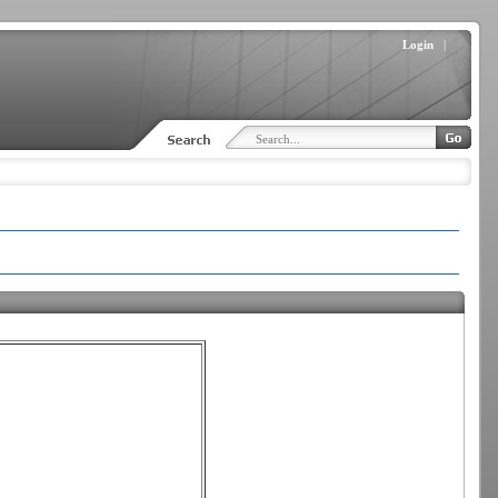
Login
|