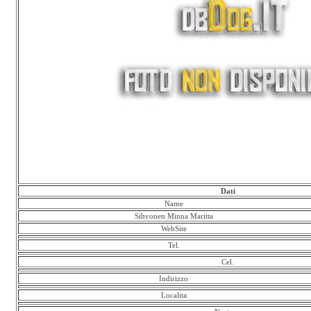
Dati
Name
Sihvonen Minna Maritta
WebSite
Tel.
Cel.
Indirizzo
Localita