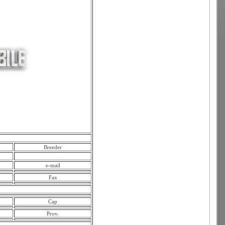
Breeder
e-mail
Fax
Cap
Prov.