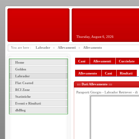
Thursday, August 6, 2026
You are here :
Labrador
»
Allevamenti
»
Allevamento
Cani
Allevamenti
Cucciolate
Home
Golden
Allevamento
Cani
Risultati
Labrador
Flat Coated
::: Dati Allevamento :::
RCI Zone
Paraporti Giorgio - Labrador Retriever - di
Statistiche
Eventi e Risultati
dbBlog