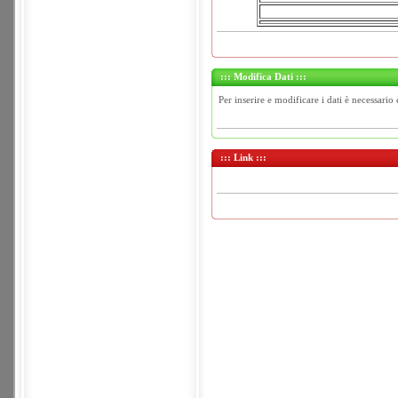
::: Modifica Dati :::
Per inserire e modificare i dati è necessario 
::: Link :::