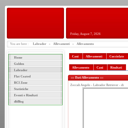
Friday, August 7, 2026
You are here :
Labrador
»
Allevamenti
»
Allevamento
Cani
Allevamenti
Cucciolate
Home
Golden
Allevamento
Cani
Risultati
Labrador
Flat Coated
::: Dati Allevamento :::
RCI Zone
Zoccali Angelo - Labrador Retriever - di
Statistiche
Eventi e Risultati
dbBlog