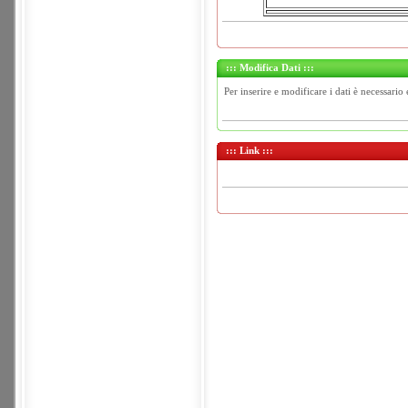
::: Modifica Dati :::
Per inserire e modificare i dati è necessario 
::: Link :::