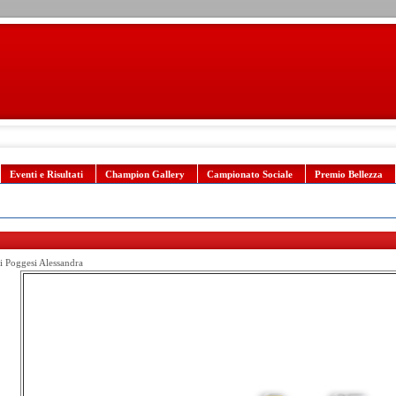
Eventi e Risultati
Champion Gallery
Campionato Sociale
Premio Bellezza
di Poggesi Alessandra