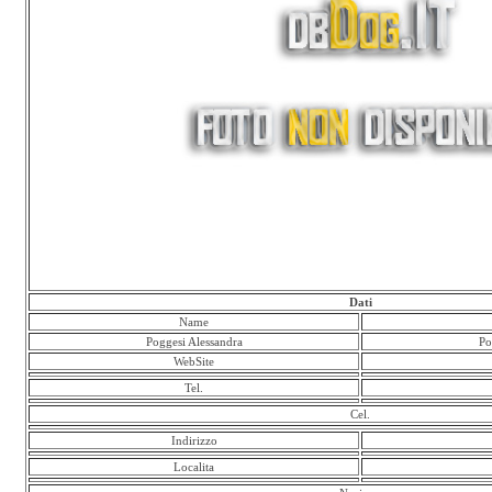
Dati
Name
Poggesi Alessandra
Po
WebSite
Tel.
Cel.
Indirizzo
Localita