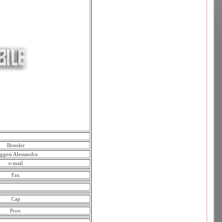
Breeder
ggesi Alessandra
e-mail
Fax
Cap
Prov.