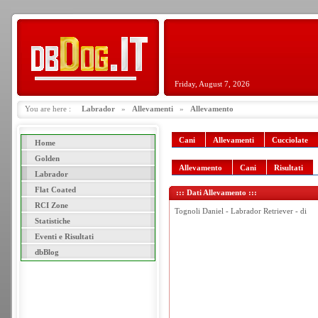
Friday, August 7, 2026
You are here :
Labrador
»
Allevamenti
»
Allevamento
Cani
Allevamenti
Cucciolate
Home
Golden
Allevamento
Cani
Risultati
Labrador
Flat Coated
::: Dati Allevamento :::
RCI Zone
Tognoli Daniel - Labrador Retriever - di
Statistiche
Eventi e Risultati
dbBlog