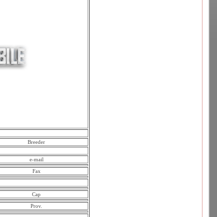
Breeder
e-mail
Fax
Cap
Prov.