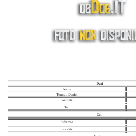
Dati
Name
Tognoli Daniel
WebSite
Tel.
Cel.
Indirizzo
Localita