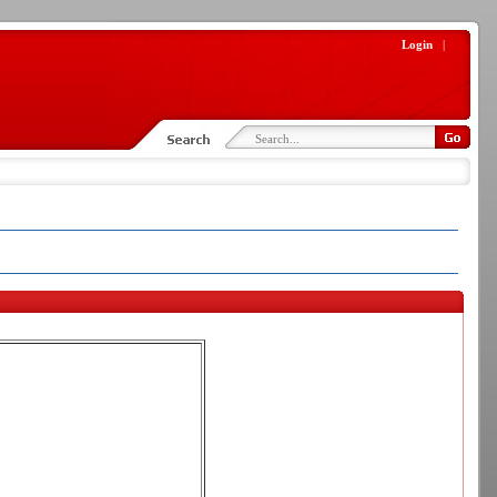
Login
|