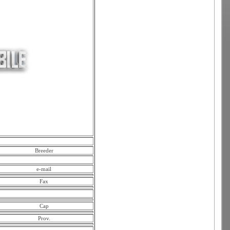
Breeder
e-mail
Fax
Cap
Prov.