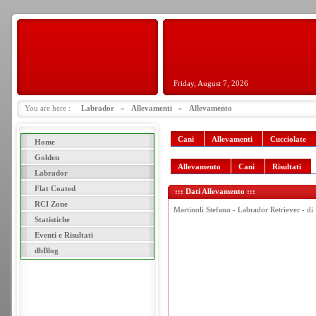
Friday, August 7, 2026
You are here :
Labrador
»
Allevamenti
»
Allevamento
Cani
Allevamenti
Cucciolate
Home
Golden
Allevamento
Cani
Risultati
Labrador
Flat Coated
::: Dati Allevamento :::
RCI Zone
Martinoli Stefano - Labrador Retriever - di
Statistiche
Eventi e Risultati
dbBlog