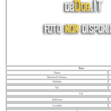
Dati
Name
Martinoli Stefano
WebSite
Tel.
Cel.
Indirizzo
Localita