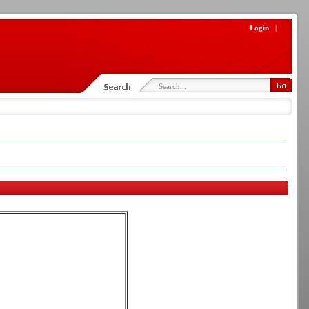
Login
|