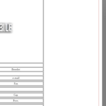
Breeder
e-mail
Fax
Cap
Prov.