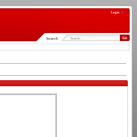
Login
|