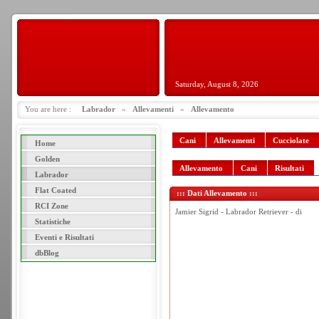
Saturday, August 8, 2026
You are here :
Labrador
»
Allevamenti
»
Allevamento
Cani
Allevamenti
Cucciolate
Home
Golden
Allevamento
Cani
Risultati
Labrador
Flat Coated
::: Dati Allevamento :::
RCI Zone
Jamier Sigrid - Labrador Retriever - di
Statistiche
Eventi e Risultati
dbBlog