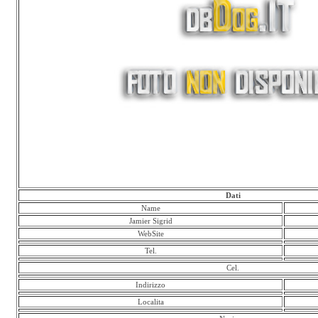
Dati
Name
Jamier Sigrid
WebSite
Tel.
Cel.
Indirizzo
Localita