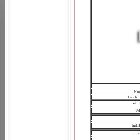
Na
Cecchin
WebS
Tel
Indir
Local