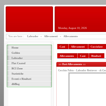
Monday, August 10, 2026
You are here :
Labrador
»
Allevamenti
»
Allevamento
Cani
Allevamenti
Cucciolate
Home
Golden
Allevamento
Cani
Risultati
Labrador
Flat Coated
::: Dati Allevamento :::
RCI Zone
Cecchin Fabio - Labrador Retriever - di Ce
Statistiche
Eventi e Risultati
dbBlog