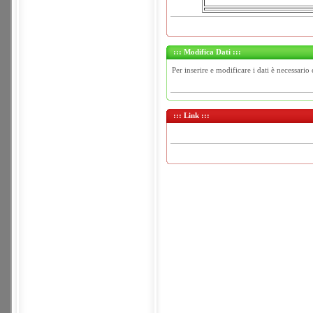
::: Modifica Dati :::
Per inserire e modificare i dati è necessario 
::: Link :::