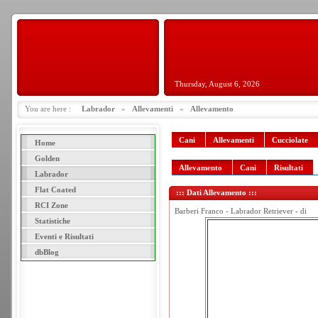
Thursday, August 6, 2026
You are here :
Labrador
»
Allevamenti
»
Allevamento
Cani
Allevamenti
Cucciolate
Home
Golden
Allevamento
Cani
Risultati
Labrador
Flat Coated
::: Dati Allevamento :::
RCI Zone
Barberi Franco - Labrador Retriever - di
Statistiche
Eventi e Risultati
dbBlog