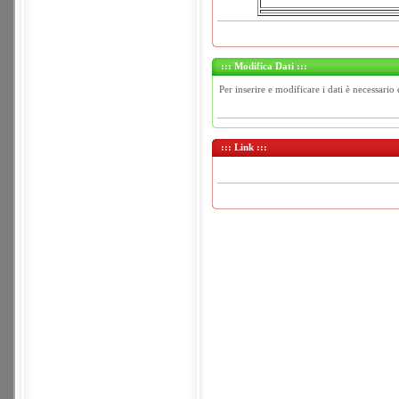
::: Modifica Dati :::
Per inserire e modificare i dati è necessario 
::: Link :::