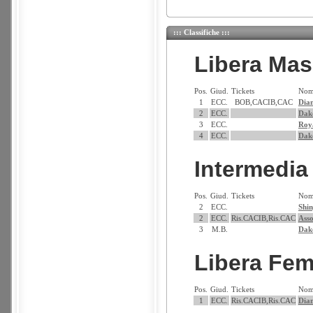
::: Classifiche :::
Libera Mas
Pos.
Giud.
Tickets
Nom
1
ECC.
BOB,CACIB,CAC
Dia
2
ECC.
Dako
3
ECC.
Roya
4
ECC.
Dako
Intermedia
Pos.
Giud.
Tickets
Nom
2
ECC.
Shin
2
ECC.
Ris.CACIB,Ris.CAC
Asso
3
M.B.
Dak
Libera Fe
Pos.
Giud.
Tickets
Nom
1
ECC.
Ris.CACIB,Ris.CAC
Dia