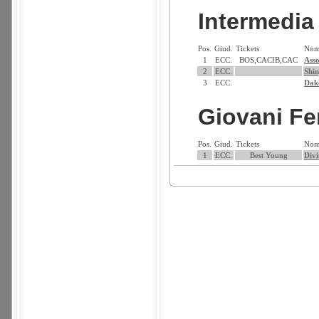
Intermedi
Pos.
Giud.
Tickets
Nom
1
ECC.
BOS,CACIB,CAC
Asso
2
ECC.
Shin
3
ECC.
Dako
Giovani F
Pos.
Giud.
Tickets
Nom
1
ECC.
Best Young
Divi