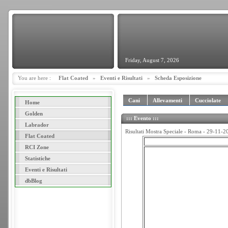
Friday, August 7, 2026
You are here :
Flat Coated
»
Eventi e Risultati
»
Scheda Esposizione
Cani
Allevamenti
Cucciolate
Home
Golden
::: Evento :::
Labrador
Risultati Mostra Speciale - Roma - 29-11-2
Flat Coated
RCI Zone
Statistiche
Eventi e Risultati
dbBlog