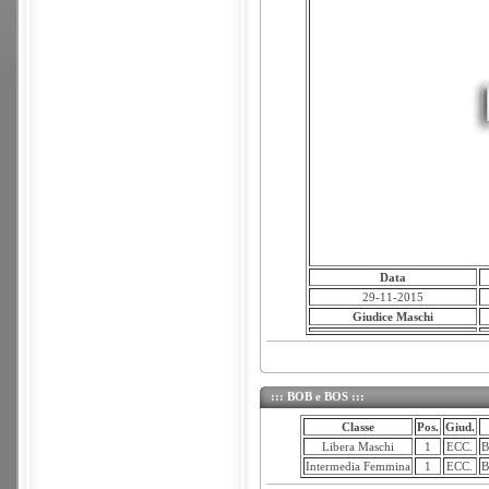
Data
29-11-2015
Giudice Maschi
::: BOB e BOS :::
Classe
Pos.
Giud.
Libera Maschi
1
ECC.
B
Intermedia Femmina
1
ECC.
B