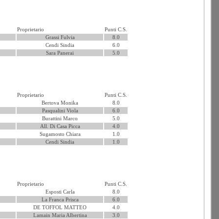
Proprietario
Punti C.S.
Grassi Fulvia
8.0
Cendi Sindia
6.0
Sara Panerai
5.0
Proprietario
Punti C.S.
Bertova Monika
8.0
Pasqualini Viola
6.0
Burattini Marco
5.0
All. Di Casa Picca
4.0
Sugamosto Chiara
1.0
Cendi Sindia
1.0
Proprietario
Punti C.S.
Esposti Carla
8.0
La Franca Prisca
6.0
DE TOFFOL MATTEO
4.0
Lamain Maria Albertina
3.0