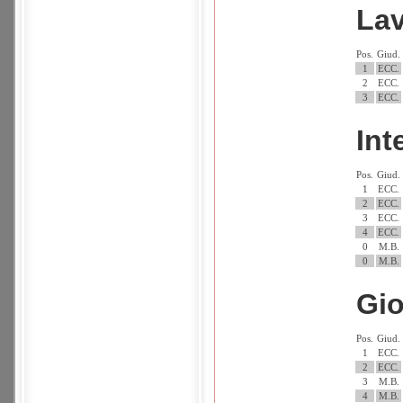
La
Pos.
Giud.
1
ECC.
2
ECC.
3
ECC.
Int
Pos.
Giud.
1
ECC.
2
ECC.
3
ECC.
4
ECC.
0
M.B.
0
M.B.
Gio
Pos.
Giud.
1
ECC.
2
ECC.
3
M.B.
4
M.B.