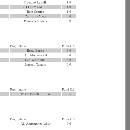
Traettino Luisella
1.0
BETTI EMANUELE
1.0
Rota Camilla
1.0
Zabrsova Aneta
0.0
Palmacci Simona
0.0
Proprietario
Punti C.S.
Benzi Enrico
8.0
All. Montecarelli
6.0
Danilo Mondini
5.0
Lucenti Tamara
3.0
Proprietario
Punti C.S.
PETROVSZKI REKA
3.5
Proprietario
Punti C.S.
All. Aquamarine Wave
0.0