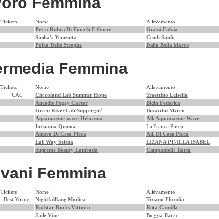
voro Femmina
Tickets
Nome
Allevamento
Petra Rubra Di Fiocchi E Gocce
Grassi Fulvia
Sindia's Yemenita
Cendi Sindia
Polka Delle Streghe
Dalla Bella Marco
termedia Femmina
Tickets
Nome
Allevamento
CAC
Chocoland Lab Summer Hope
Traettino Luisella
Anuedis Peggy Carter
Bidin Federica
Green River Lab Suppergiu'
Burattini Marco
Aquamarine-wave Heliconia
All. Aquamarine Wave
Intipama Quinoa
La Franca Prisca
Ambra Di Casa Picca
All. Di Casa Picca
Lab Way Selena
LIZANA PINILLA ISABEL
Supreme Beauty Lambada
Campaniello Ilaria
ovani Femmina
Tickets
Nome
Allevamento
Best Young
Nightfallking Modica
Tiziano Floridia
Rodstar Rocks Vittoria
Rota Camilla
Jade Vine
Boggia Ilaria