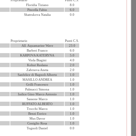
Proprietario
Punti C.S.
Floridia Tiziano
8.0
Pincella Fabio
6.0
Shatrukova Natalia
0.0
Proprietario
Punti C.S.
All. Aquamarine Wave
23.0
Barberi Franco
6.0
KARPOVA KATERYNA
5.0
Viola Biagini
4.0
Kohut Ruslana
2.0
Zabrsova Aneta
2.0
Sanfelice di Bagnoli Alberto
1.0
MASILLO ANDREA
1.0
Grilli Francesco
1.0
Palmacci Simona
1.0
Iudice Gino Marco Antonio
1.0
Sassone Marco
1.0
RUFFATO ALBERTO
1.0
Trocchi Marco
1.0
Benzi Enrico
1.0
Mus Davor
1.0
Coniglio Rosa
1.0
Tognoli Daniel
0.0