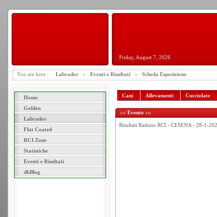
Friday, August 7, 2026
You are here :
Labrador
»
Eventi e Risultati
»
Scheda Esposizione
Cani
Allevamenti
Cucciolate
Home
Golden
::: Evento :::
Labrador
Risultati Raduno RCI - CESENA - 28-1-20
Flat Coated
RCI Zone
Statistiche
Eventi e Risultati
dbBlog