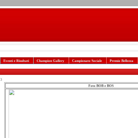
Eventi e Risultati
Champion Gallery
Campionato Sociale
Premio Bellezza
23
Foto BOB e BOS