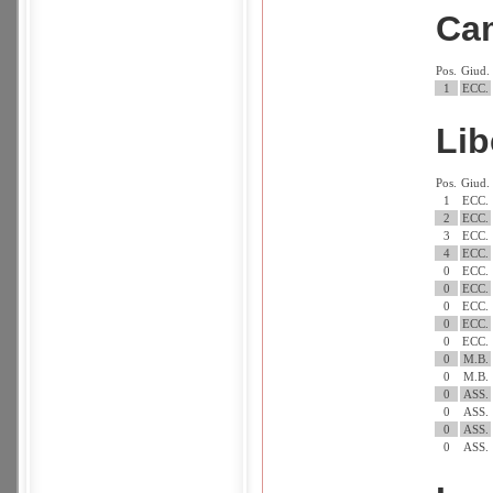
Ca
Pos.
Giud.
1
ECC.
Li
Pos.
Giud.
1
ECC.
2
ECC.
3
ECC.
4
ECC.
0
ECC.
0
ECC.
0
ECC.
0
ECC.
0
ECC.
0
M.B.
0
M.B.
0
ASS.
0
ASS.
0
ASS.
0
ASS.