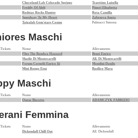
Chocoland Lab Colorado Springs
Traettino Luisella
Freddy Of Aleli
Pinori Elisabetta
Rodstar Rocks Hunter
Rota Camilla
Speedway To My Heart
Zabrsova Aneta
Taigalab Gem'stars Cosmo
Palmacci Simona
iores Maschi
Tickets
Nome
Allevamento
Flies The Bandwa Hazzard
Benzi Enrico
Shadir Di Montecarelli
All. Di Montecarelli
Forum Cornelii Enrico Iii
Mondini Danilo
Mini Rouge Etsu
Basilico Mara
ppy Maschi
Tickets
Nome
Allevamento
Queso Biscotto
ADAMCZYK FABRIZIO
erani Femmina
Tickets
Nome
Allevamento
Dickendall Chill Out
All. Dickendall