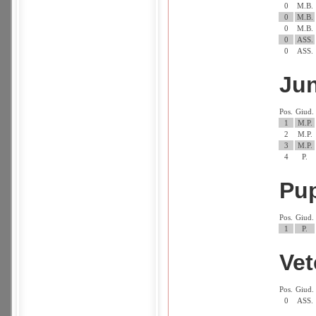
0
M.B.
0
M.B.
0
M.B.
0
ASS.
0
ASS.
Jun
Pos.
Giud.
1
M.P.
2
M.P.
3
M.P.
4
P.
Pu
Pos.
Giud.
1
P.
Vet
Pos.
Giud.
0
ASS.