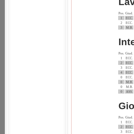
La
Pos.
Giud.
1
ECC.
2
ECC.
3
M.B.
In
Pos.
Giud.
1
ECC.
2
ECC.
3
ECC.
4
ECC.
0
ECC.
0
M.B.
0
M.B.
0
ASS.
Gi
Pos.
Giud.
1
ECC.
2
ECC.
3
ECC.