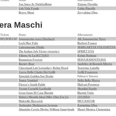
Tickets
Nome
Allevamento
Jon Snow At Nightfallking
Tiziano Floridia
Lab Vida Frank
Fabio Pincella
Bravo Messi
Zevyakina Olga
era Maschi
Tickets
Nome
Allevamento
BIS,BOB,CAC
Aquamarine-wave Eberhard
All. Aquamarine Wave
Loch Mor Felix
Barberi Franco
Labramarine Obelix
MARGARYTA VOLOSHYNA
The Italian Job Victor-victoria's
SPRIET EVA
Filippo (lr Lo18173105)
Kohut Ruslana
Rusmairas Foxtrot
MAYA RADOSTNAYA
Barney Bear
Sanfelice di Bagnoli Alberto
Chocoland Lab Legendary Robin Hood
Traettino Luisella
Cocco Dello Chalet Dei Grilli
Grilli Francesco
Taigalab Golden Age Drake
Palmacci Simona
Tango Vanidad
Della Bella Marco
Flower's South Pablo
Malvasi Prospero
Forum Cornelii Garibaldi
Mondini Danilo
Gran Sasso Di Casa Biagini
Biagini Viola
Helen's Mirakle Ideal Miky Flies For Us
LYUSINA
Maleville Maverick
MUS DAVOR
Outlander Medziotoju Svajone
Kapustina Olga
Almalabs Cortès Mojito William Sunnylands
Mauri Monica Clementina