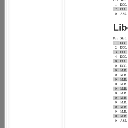
Pos.
Giud.
1
ECC.
2
ECC.
0
ASS.
Lib
Pos.
Giud.
1
ECC.
2
ECC.
3
ECC.
4
ECC.
0
ECC.
0
ECC.
0
M.B.
0
M.B.
0
M.B.
0
M.B.
0
M.B.
0
M.B.
0
M.B.
0
M.B.
0
M.B.
0
M.B.
0
M.B.
0
ASS.