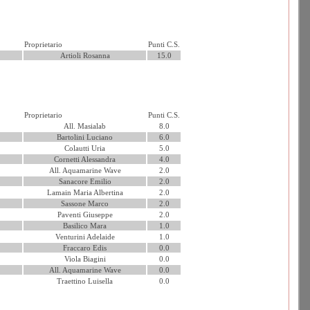
Proprietario
Punti C.S.
Artioli Rosanna
15.0
Proprietario
Punti C.S.
All. Masialab
8.0
Bartolini Luciano
6.0
Colautti Uria
5.0
Cornetti Alessandra
4.0
All. Aquamarine Wave
2.0
Sanacore Emilio
2.0
Lamain Maria Albertina
2.0
Sassone Marco
2.0
Paventi Giuseppe
2.0
Basilico Mara
1.0
Venturini Adelaide
1.0
Fraccaro Edis
0.0
Viola Biagini
0.0
All. Aquamarine Wave
0.0
Traettino Luisella
0.0