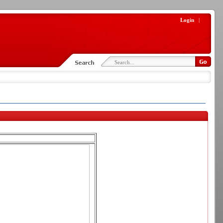
Login
|