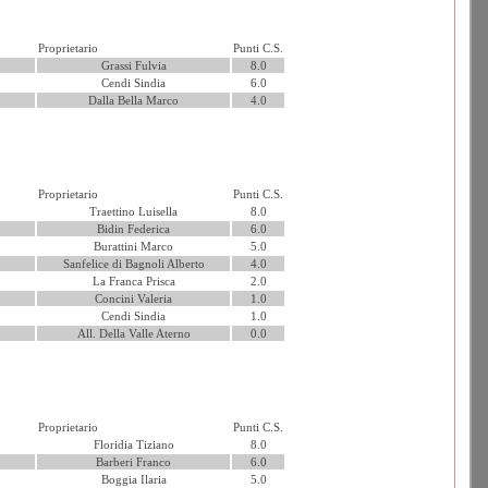
Proprietario
Punti C.S.
Grassi Fulvia
8.0
Cendi Sindia
6.0
Dalla Bella Marco
4.0
Proprietario
Punti C.S.
Traettino Luisella
8.0
Bidin Federica
6.0
Burattini Marco
5.0
Sanfelice di Bagnoli Alberto
4.0
La Franca Prisca
2.0
Concini Valeria
1.0
Cendi Sindia
1.0
All. Della Valle Aterno
0.0
Proprietario
Punti C.S.
Floridia Tiziano
8.0
Barberi Franco
6.0
Boggia Ilaria
5.0