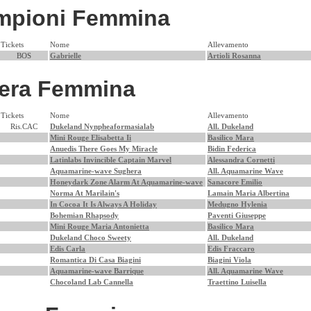
mpioni Femmina
Tickets
Nome
Allevamento
BOS
Gabrielle
Artioli Rosanna
bera Femmina
Tickets
Nome
Allevamento
Ris.CAC
Dukeland Nynpheaformasialab
All. Dukeland
Mini Rouge Elisabetta Ii
Basilico Mara
Anuedis There Goes My Miracle
Bidin Federica
Latinlabs Invincible Captain Marvel
Alessandra Cornetti
Aquamarine-wave Sughera
All. Aquamarine Wave
Honeydark Zone Alarm At Aquamarine-wave
Sanacore Emilio
Norma At Marilain's
Lamain Maria Albertina
In Cocoa It Is Always A Holiday
Medugno Hylenia
Bohemian Rhapsody
Paventi Giuseppe
Mini Rouge Maria Antonietta
Basilico Mara
Dukeland Choco Sweety
All. Dukeland
Edis Carla
Edis Fraccaro
Romantica Di Casa Biagini
Biagini Viola
Aquamarine-wave Barrique
All. Aquamarine Wave
Chocoland Lab Cannella
Traettino Luisella