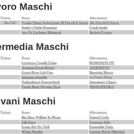
voro Maschi
Tickets
Nome
Allevamento
Ris.CAC
Uranio Flusso Sotterraneo Di Fiocchi E Gocce
All. Fiocchi E Gocce
Sindia's Noble Dominion
Cendi Sindia
Soc.Ch. Lochmor Balmoral
Barberi Franco
ermedia Maschi
Tickets
Nome
Allevamento
Loviterra Capello Fabio
ROMANENCOV
Aquman Ocean Breeze
ALEKSEEVA
Green River Lab Ugo
Burattini Marco
Intipama Quesillo
La Franca Prisca
Nathanheart Quarterback
Sugamosto Chiara
Panda Band Olympic Hero
PROKOPENKO
vani Maschi
Tickets
Nome
Allevamento
Big Show Willing To Please
Esposti Carla
Edis Enea
Fraccaro Edis
Irama Dei Tre Tigli
Pasqualini Viola
M'lain Mambo
Lamain Maria Albertina