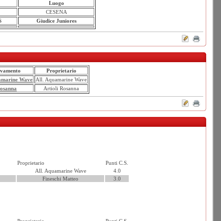
Luogo
CESENA
S
Giudice Juniores
evamento
Proprietario
uamarine Wave
All. Aquamarine Wave
Rosanna
Artioli Rosanna
Proprietario
Punti C.S.
All. Aquamarine Wave
4.0
Fineschi Matteo
3.0