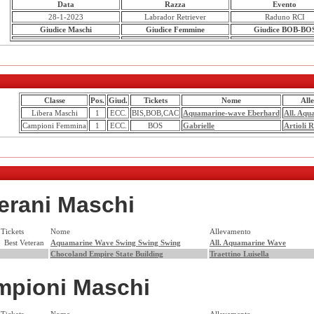
Data
Razza
Evento
28-1-2023
Labrador Retriever
Raduno RCI
Giudice Maschi
Giudice Femmine
Giudice BOB-BO
Classe
Pos.
Giud.
Tickets
Nome
All
Libera Maschi
1
ECC.
BIS,BOB,CAC
Aquamarine-wave Eberhard
All. Aq
Campioni Femmina
1
ECC.
BOS
Gabrielle
Artioli 
erani Maschi
Tickets
Nome
Allevamento
Best Veteran
Aquamarine Wave Swing Swing Swing
All. Aquamarine Wave
Chocoland Empire State Building
Traettino Luisella
mpioni Maschi