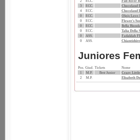
2
ECC.
Full River 
3
ECC.
Chocoland L
4
ECC.
Chocoland L
0
ECC.
Olgjs Love 
0
ECC.
Flower's So
0
ECC.
Bella Biond
0
ECC.
Talia Della 
0
ASS.
Fadaklab Fl
0
ASS.
Chiantishir
Juniores Fe
Pos.
Giud.
Tickets
Nome
1
M.P.
Best Junior
Crazy Littl
2
M.P.
Elisabeth D