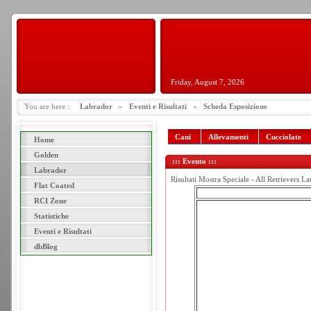
Friday, August 7, 2026
You are here :
Labrador
»
Eventi e Risultati
»
Scheda Esposizione
Cani
Allevamenti
Cucciolate
Home
Golden
::: Evento :::
Labrador
Risultati Mostra Speciale - All Retrievers L
Flat Coated
RCI Zone
Statistiche
Eventi e Risultati
dbBlog