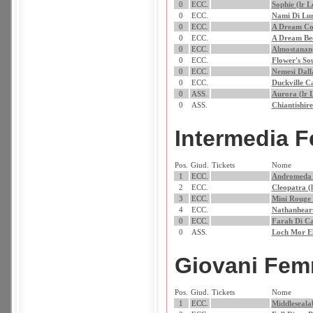
0
ECC.
Sophie (lr 
0
ECC.
Nami Di Lu
0
ECC.
A Dream Co
0
ECC.
A Dream Bec
0
ECC.
Almostanan
0
ECC.
Flower's So
0
ECC.
Nemesi Dall
0
ECC.
Duckville C
0
ASS.
Aurora (lr 
0
ASS.
Chiantishire
Intermedia 
Pos.
Giud.
Tickets
Nome
1
ECC.
Andromeda 
2
ECC.
Cleopatra (
3
ECC.
Mini Rouge 
4
ECC.
Nathanhear
0
ECC.
Farah Di Ca
0
ASS.
Loch Mor E
Giovani Fem
Pos.
Giud.
Tickets
Nome
1
ECC.
Middleseala