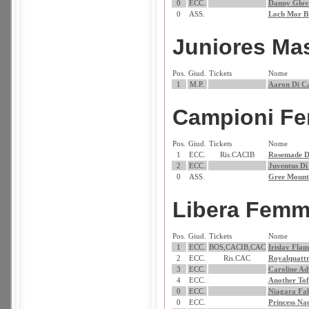
0
ECC.
Danny Glov
0
ASS.
Loch Mor B
Juniores Ma
Pos.
Giud.
Tickets
Nome
1
M.P.
Aaron Di Ca
Campioni F
Pos.
Giud.
Tickets
Nome
1
ECC.
Ris.CACIB
Rosemade D
2
ECC.
Juventus Di
0
ASS.
Gree Mount 
Libera Femm
Pos.
Giud.
Tickets
Nome
1
ECC.
BOS,CACIB,CAC
Irislav Fla
2
ECC.
Ris.CAC
Royalquattr
3
ECC.
Caroline Ad
4
ECC.
Another Tof
0
ECC.
Niagara Fal
0
ECC.
Princess Na