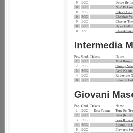
0
ECC.
Bacco (lr L
0
ECC.
Noe' Di Lun
0
ECC.
Peter's Gan
0
ECC.
Chablais Va
0
ECC.
Chester Th
0
ECC.
Dago Della 
0
ASS.
Chiantishir
Intermedia 
Pos.
Giud.
Tickets
Nome
1
ECC.
Mini Rouge 
2
ECC.
Shining Silv
3
ECC.
Artù Kostic
4
ECC.
Robertino X
0
ECC.
Luke (lr Lo
Giovani Mas
Pos.
Giud.
Tickets
Nome
1
ECC.
Best Young
Tom Dei Tre
2
ECC.
Balù (lr Lo
3
ECC.
Ivan Il Terr
4
ECC.
Filippo (lr
0
ECC.
Flower's Sou