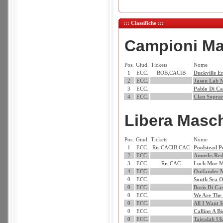
::: Classifiche :::
Campioni Ma
Pos.
Giud.
Tickets
Nome
1
ECC.
BOB,CACIB
Duckville E
2
ECC.
Jason Lab M
3
ECC.
Pablo Di Ca
4
ECC.
Clan Sopra
Libera Masc
Pos.
Giud.
Tickets
Nome
1
ECC.
Ris.CACIB,CAC
Poolstead Pe
2
ECC.
Anuedis Red
3
ECC.
Ris.CAC
Loch Mor M
4
ECC.
Outlander M
0
ECC.
South Sea O
0
ECC.
Boris Di Ca
0
ECC.
We Are The
0
ECC.
All I Want I
0
ECC.
Calling A Bi
0
ECC.
Taigalab U