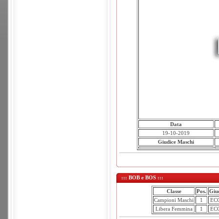
Data
19-10-2019
Giudice Maschi
::: BOB e BOS :::
Classe
Pos.
Giu
Campioni Maschi
1
ECC
Libera Femmina
1
ECC