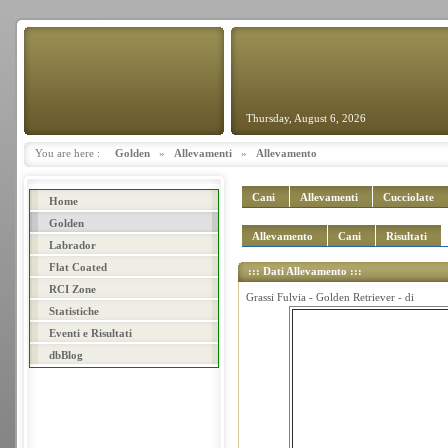
Thursday, August 6, 2026
You are here :
Golden
»
Allevamenti
»
Allevamento
Cani
Allevamenti
Cucciolate
Home
Golden
Allevamento
Cani
Risultati
Labrador
Flat Coated
::: Dati Allevamento :::
RCI Zone
Grassi Fulvia - Golden Retriever - di
Statistiche
Eventi e Risultati
dbBlog