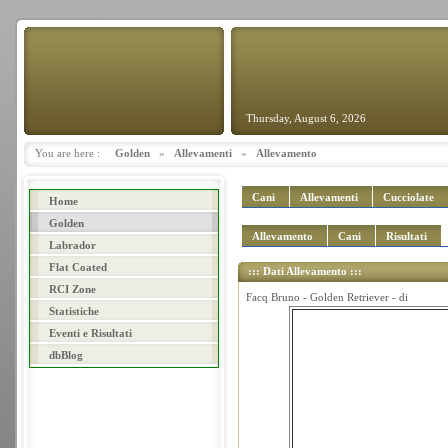
Thursday, August 6, 2026
You are here :
Golden
»
Allevamenti
»
Allevamento
Cani
Allevamenti
Cucciolate
Home
Golden
Allevamento
Cani
Risultati
Labrador
Flat Coated
::: Dati Allevamento :::
RCI Zone
Facq Bruno - Golden Retriever - di
Statistiche
Eventi e Risultati
dbBlog