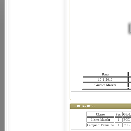
Data
10-1-2010
Giudice Maschi
::: BOB e BOS :::
Classe
Pos.
Giud.
Libera Maschi
1
ECC.
Campioni Femmina
1
ECC.