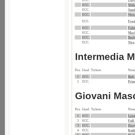
ECC.
Ugly
ECC.
Wels
ECC.
Sund
ECC.
Wood
ECC.
Frod
ECC.
Fals
ECC.
Maci
ECC.
Barb
ECC.
Nice
Intermedia 
Pos.
Giud.
Tickets
Nom
1
ECC.
Bolt
2
ECC.
Prin
Giovani Mas
Pos.
Giud.
Tickets
Nom
1
ECC.
Leon
2
ECC.
Full
3
ECC.
Har
4
ECC.
Kukk