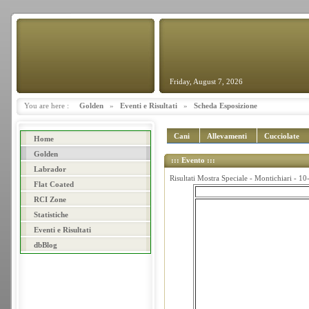
Friday, August 7, 2026
You are here :
Golden
»
Eventi e Risultati
»
Scheda Esposizione
Cani
Allevamenti
Cucciolate
Home
Golden
::: Evento :::
Labrador
Risultati Mostra Speciale - Montichiari - 1
Flat Coated
RCI Zone
Statistiche
Eventi e Risultati
dbBlog