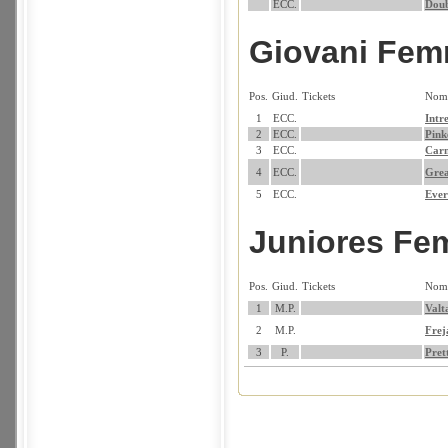
ECC.
Doub
Giovani Fem
Pos.
Giud.
Tickets
Nom
1
ECC.
Intr
2
ECC.
Pink
3
ECC.
Carm
4
ECC.
Grea
5
ECC.
Eve
Juniores Fe
Pos.
Giud.
Tickets
Nom
1
M.P.
Valt
2
M.P.
Frej
3
P.
Pret