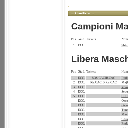
::: Classifiche :::
Campioni Ma
Pos.
Giud.
Tickets
Nom
1
ECC.
Shin
Libera Masc
Pos.
Giud.
Tickets
Nom
1
ECC.
BOS,CACIB,CAC
Pink
2
ECC.
Ris.CACIB,Ris.CAC
Maji
3
ECC.
V.Wo
4
ECC.
Sequ
5
ECC.
C.I.
ECC.
Osca
ECC.
Gran
ECC.
Time
ECC.
Maci
ECC.
Chur
ECC.
Pink