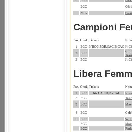
5
ECC.
Hr.C
ECC.
Glad
M.B.
Gran
Campioni F
Pos.
Giud.
Tickets
Nom
1
ECC.
3°BOG,BOB,CACIB,CAC
It.C
C.I.
2
ECC.
Towe
3
ECC.
It.C
Libera Femm
Pos.
Giud.
Tickets
Nom
1
ECC.
Ris.CACIB,Ris.CAC
Ross
2
ECC.
Tak
3
ECC.
Mary
4
ECC.
Cele
5
ECC.
Syd
ECC.
Maci
ECC.
Pink