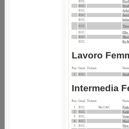
ECC.
Harl
ECC.
Doub
ECC.
Arki
ECC.
Apri
ECC.
Infi
ECC.
Thua
ECC.
Ella
ECC.
Maci
ECC.
Rs.&
Lavoro Fem
Pos.
Giud.
Tickets
Nom
1
ECC.
Doub
Intermedia 
Pos.
Giud.
Tickets
Nom
1
ECC.
Ris.CAC
Pink
2
ECC.
Kukk
3
ECC.
Vene
4
ECC.
Maci
5
ECC.
Nice